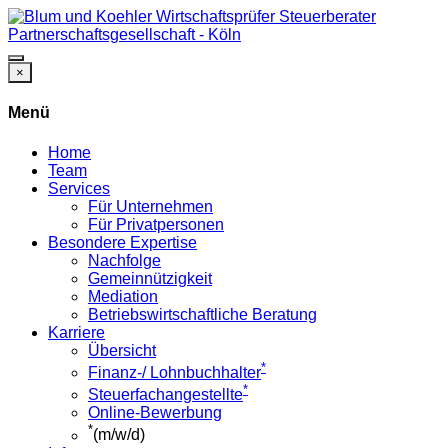
×
Menü
Home
Team
Services
Für Unternehmen
Für Privatpersonen
Besondere Expertise
Nachfolge
Gemeinnützigkeit
Mediation
Betriebswirtschaftliche Beratung
Karriere
Übersicht
*
Finanz-/ Lohnbuchhalter
*
Steuerfachangestellte
Online-Bewerbung
*
(m/w/d)