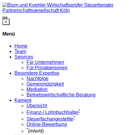
×
Menü
Home
Team
Services
Für Unternehmen
Für Privatpersonen
Besondere Expertise
Nachfolge
Gemeinnützigkeit
Mediation
Betriebswirtschaftliche Beratung
Karriere
Übersicht
*
Finanz-/ Lohnbuchhalter
*
Steuerfachangestellte
Online-Bewerbung
*
(m/w/d)